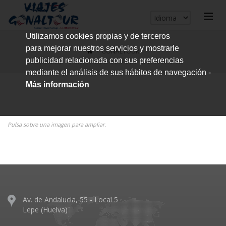
cerrar
Utilizamos cookies propias y de terceros
me
para mejorar nuestros servicios y mostrarle
GONALTOUR
publicidad relacionada con sus preferencias
mediante el análisis de sus hábitos de navegación -
Más información
Pulsa sobre una imagen para ampliar.
Av. de Andalucia, 55 - Local 5
Lepe (Huelva)